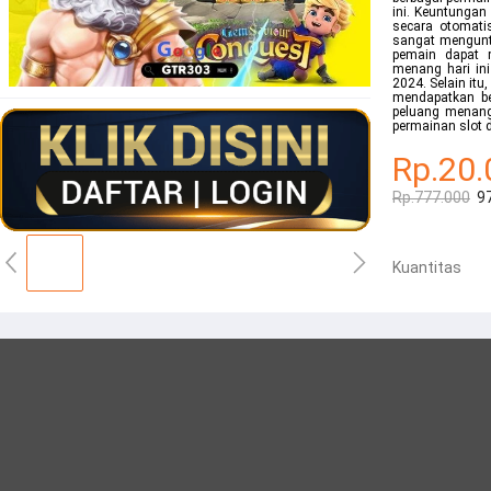
ini. Keuntungan
secara otomati
sangat menguntu
pemain dapat 
menang hari ini
2024. Selain itu
mendapatkan be
peluang menang 
permainan slot 
Rp.20.
Rp.777.000
9
Kuantitas